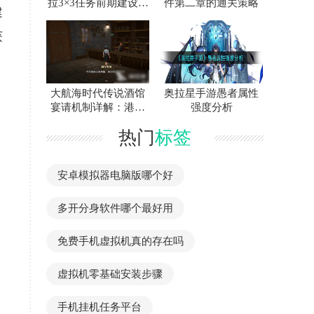
拉3×3任务前期建设与
件第二章的通关策略
建
装备终极准备
获
大航海时代传说酒馆
奥拉星手游愚者属性
宴请机制详解：港口
强度分析
特色套餐的正确食用
热门
标签
方法
安卓模拟器电脑版哪个好
多开分身软件哪个最好用
免费手机虚拟机真的存在吗
虚拟机零基础安装步骤
手机挂机任务平台