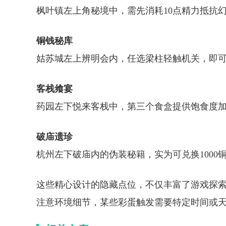
枫叶镇左上角秘境中，需先消耗10点精力抵抗
铜钱秘库
姑苏城左上辨明会内，任选梁柱轻触机关，即可
客栈飨宴
药园左下悦来客栈中，第三个食盒提供饱食度
破庙遗珍
杭州左下破庙内的伪装秘籍，实为可兑换1000
这些精心设计的隐藏点位，不仅丰富了游戏探
注意环境细节，某些彩蛋触发需要特定时间或