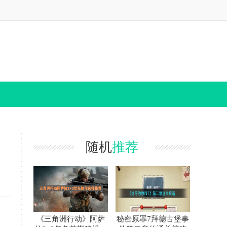
随机
推荐
《三角洲行动》阿萨
秘密原罪7拜德古堡事