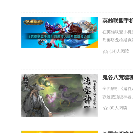
英雄联盟手
在英雄联盟手机
烈娜塔戈拉斯克
(14)人阅读
鬼谷八荒噬
全面解析《鬼谷
驭这把顶级神器
(6)人阅读