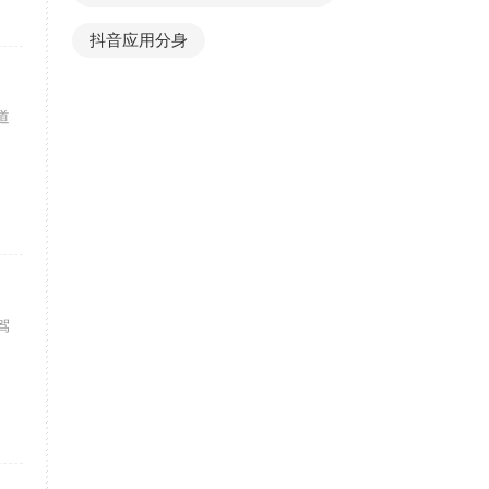
抖音应用分身
道
驾