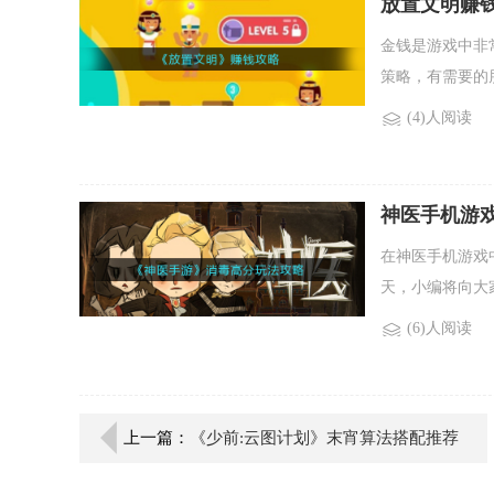
放置文明赚钱
金钱是游戏中非
策略，有需要的
(4)人阅读
神医手机游
在神医手机游戏
天，小编将向大
(6)人阅读
上一篇：
《少前:云图计划》末宵算法搭配推荐