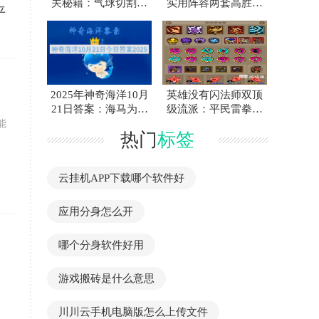
关秘籍：气球切割关
实用阵容两套高胜率
平
键操作解析
玩法推荐详细解析
2025年神奇海洋10月
英雄没有闪法师双顶
21日答案：海马为何
级流派：平民雷拳与
属于真正鱼类？
贪婪电离攻略
能
热门
标签
云挂机APP下载哪个软件好
应用分身怎么开
哪个分身软件好用
游戏搬砖是什么意思
川川云手机电脑版怎么上传文件