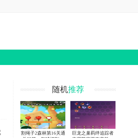
随机
推荐
迟
割绳子2森林第16关通
巨龙之巢羁绊追踪者