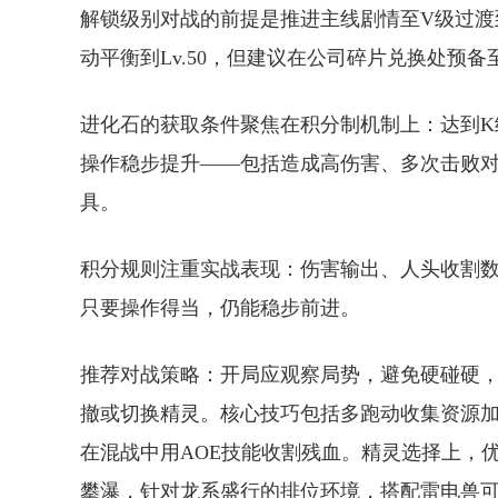
解锁级别对战的前提是推进主线剧情至V级过渡
动平衡到Lv.50，但建议在公司碎片兑换处预
进化石的获取条件聚焦在积分制机制上：达到K
操作稳步提升——包括造成高伤害、多次击败对
具。
积分规则注重实战表现：伤害输出、人头收割
只要操作得当，仍能稳步前进。
推荐对战策略：开局应观察局势，避免硬碰硬
撤或切换精灵。核心技巧包括多跑动收集资源加速
在混战中用AOE技能收割残血。精灵选择上，
攀瀑，针对龙系盛行的排位环境，搭配雷电兽