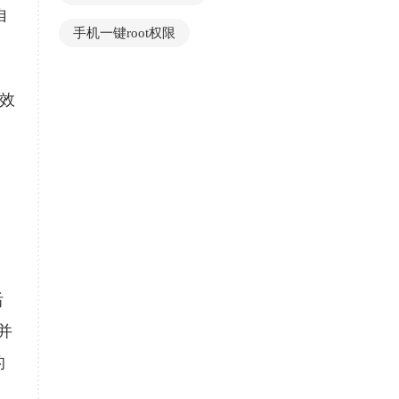
自
手机一键root权限
效
，
后
并
的