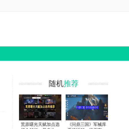
随机
推荐
荒原曙光天赋加点选
《问鼎三国》军械库