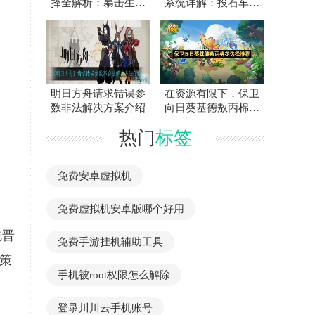
择全解析：暴击生存
系统详解：投石车防
采集快速成型
御加成攻略
明日方舟请求错误参
在资源有限下，保卫
数非法解决方案介绍
向日葵基德敖丙棉花
培养优先级指南
热门
标签
免费安卓虚拟机
免费虚拟机安卓版哪个好用
战晋
免费手游挂机辅助工具
策
手机被root权限怎么解除
登录川川云手机账号