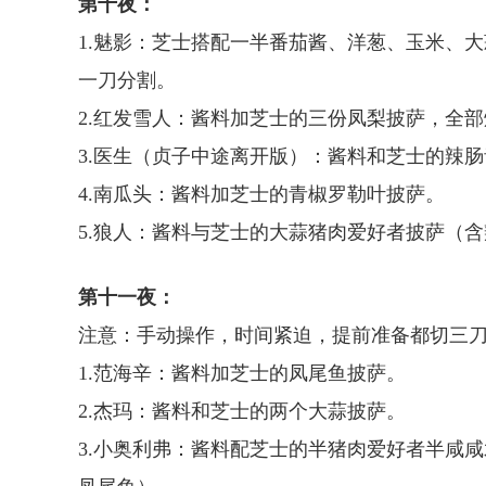
第十夜：
1.魅影：芝士搭配一半番茄酱、洋葱、玉米、
一刀分割。
2.红发雪人：酱料加芝士的三份凤梨披萨，全
3.医生（贞子中途离开版）：酱料和芝士的辣
4.南瓜头：酱料加芝士的青椒罗勒叶披萨。
5.狼人：酱料与芝士的大蒜猪肉爱好者披萨（
第十一夜：
注意：手动操作，时间紧迫，提前准备都切三
1.范海辛：酱料加芝士的凤尾鱼披萨。
2.杰玛：酱料和芝士的两个大蒜披萨。
3.小奥利弗：酱料配芝士的半猪肉爱好者半咸