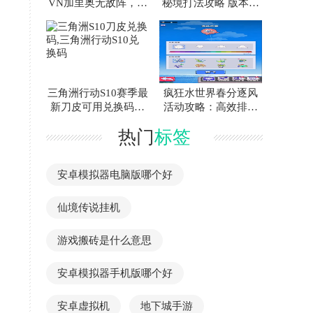
VN加里奥无敌阵，实
秘境打法攻略 版本更
战攻略助快速上分
新后
三角洲行动S10赛季最
疯狂水世界春分逐风
新刀皮可用兑换码汇
活动攻略：高效排名
总免费领取攻略
冲刺与奖励兑换指南
热门
标签
安卓模拟器电脑版哪个好
仙境传说挂机
游戏搬砖是什么意思
安卓模拟器手机版哪个好
安卓虚拟机
地下城手游