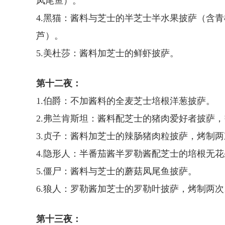
凤尾鱼）。
4.黑猫：酱料与芝士的半芝士半水果披萨（含
芦）。
5.美杜莎：酱料加芝士的鲜虾披萨。
第十二夜：
1.伯爵：不加酱料的全麦芝士培根洋葱披萨。
2.弗兰肯斯坦：酱料配芝士的猪肉爱好者披萨
3.贞子：酱料加芝士的辣肠猪肉粒披萨，烤制两
4.隐形人：半番茄酱半罗勒酱配芝士的培根无
5.僵尸：酱料与芝士的蘑菇凤尾鱼披萨。
6.狼人：罗勒酱加芝士的罗勒叶披萨，烤制两次
第十三夜：