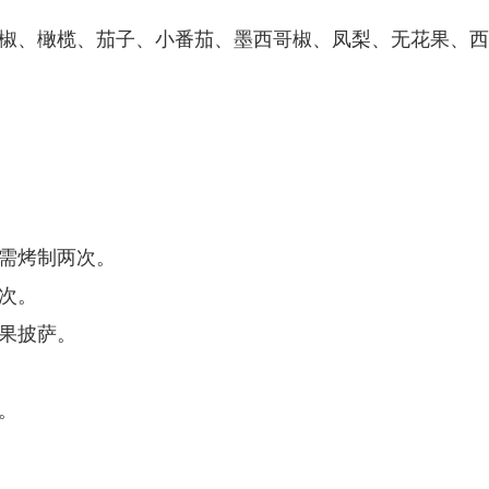
青椒、橄榄、茄子、小番茄、墨西哥椒、凤梨、无花果、
，需烤制两次。
次。
花果披萨。
。