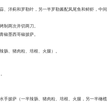
大蒜、洋蓟和罗勒叶，另一半罗勒酱配凤尾鱼和鲜虾，中
部烤制两次并切两刀。
肠青椒墨西哥椒披萨。
含辣肠、猪肉粒、培根、火腿）。
刀。
咸水手披萨（一半辣肠、猪肉粒、培根、火腿，另一半橄