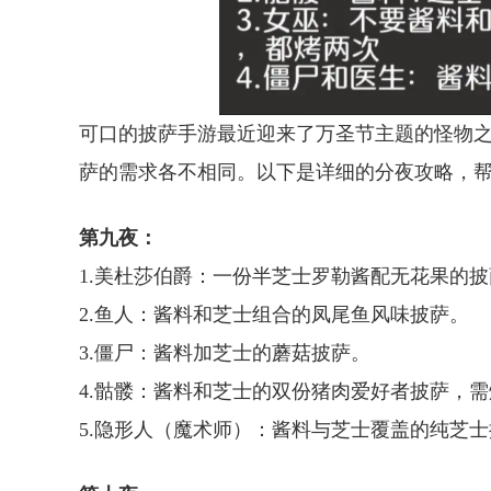
可口的披萨手游最近迎来了万圣节主题的怪物之
萨的需求各不相同。以下是详细的分夜攻略，
第九夜：
1.美杜莎伯爵：一份半芝士罗勒酱配无花果的披
2.鱼人：酱料和芝士组合的凤尾鱼风味披萨。
3.僵尸：酱料加芝士的蘑菇披萨。
4.骷髅：酱料和芝士的双份猪肉爱好者披萨，
5.隐形人（魔术师）：酱料与芝士覆盖的纯芝