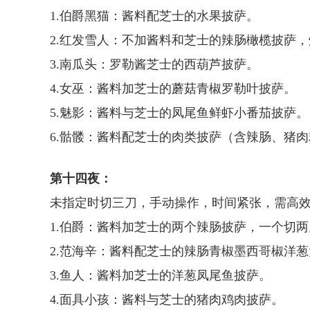
1.伯爵黑猫：酱料配芝士的水果披萨。
2.红发雪人：不加酱料和芝士的辣肠橄榄披萨
3.南瓜头：罗勒酱芝士的西葫芦披萨。
4.女巫：酱料加芝士的蘑菇青椒罗勒叶披萨。
5.魅影：酱料与芝士的凤尾鱼鲜虾小番茄披萨。
6.骷髅：酱料配芝士的肉类披萨（含辣肠、猪
第十四夜：
未指定时切三刀，手动操作，时间紧张，需高
1.伯爵：酱料加芝士的两个辣肠披萨，一个切
2.范海辛：酱料配芝士的辣肠青椒墨西哥椒洋
3.鱼人：酱料加芝士的洋葱凤尾鱼披萨。
4.面具小孩：酱料与芝士的猪肉鸡肉披萨。