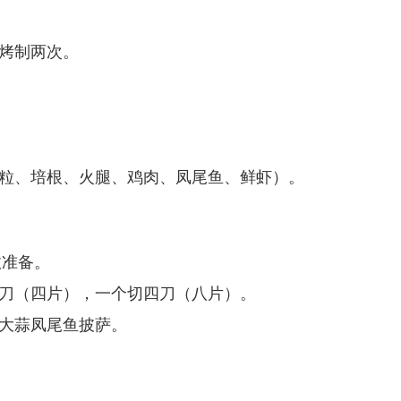
，烤制两次。
肉粒、培根、火腿、鸡肉、凤尾鱼、鲜虾）。
效准备。
两刀（四片），一个切四刀（八片）。
葱大蒜凤尾鱼披萨。