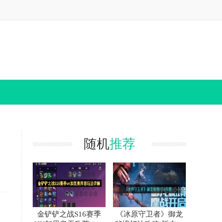
随机
推荐
金铲铲之战S16赛季
《冰原守卫者》御龙