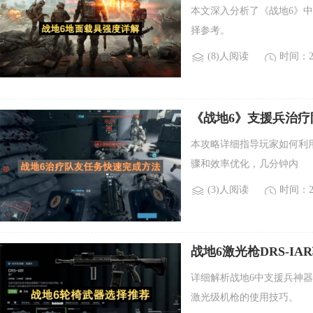
本文深入分析了《战地6》
择参考。
(8)人阅读
时间：20
《战地6》支援兵治
本攻略详细指导玩家如何利
骤和效率优化，几分钟内
(3)人阅读
时间：20
战地6激光枪DRS-I
详细解析战地6中支援兵神器
激光级机枪的使用技巧。