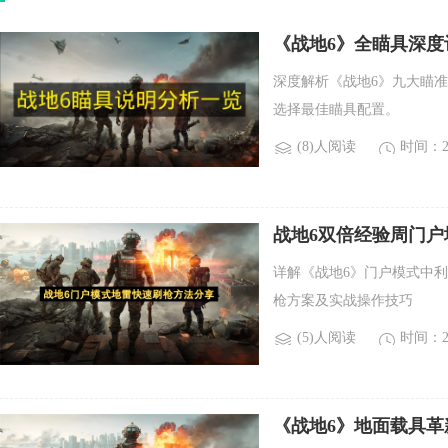
《战地6》全瞄具深
深度解析《战地6》九大瞄
选择最佳瞄具配置。
(8)人阅读
时间：20
战地6双倍经验周门
详解《战地6》门户模式中
枪方案及实战操作技巧
(5)人阅读
时间：20
《战地6》地面载具