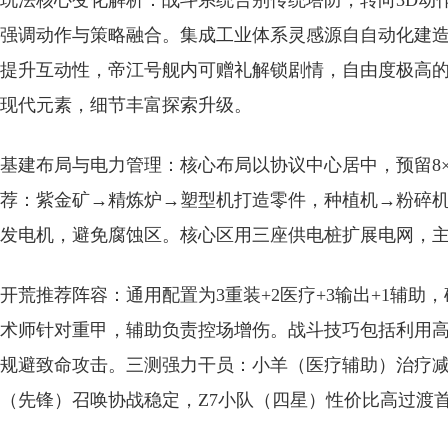
玩法核心变化解析：战斗系统告别传统塔防，转向3D动
强调动作与策略融合。集成工业体系灵感源自自动化建
提升互动性，帝江号舰内可赠礼解锁剧情，自由度极高
现代元素，细节丰富探索升级。
基建布局与电力管理：核心布局以协议中心居中，预留8
荐：紫金矿→精炼炉→塑型机打造零件，种植机→粉碎
发电机，避免腐蚀区。核心区用三座供电桩扩展电网，
开荒推荐阵容：通用配置为3重装+2医疗+3输出+1辅
术师针对重甲，辅助负责控场增伤。战斗技巧包括利用高
规避致命攻击。三测强力干员：小羊（医疗辅助）治疗
（先锋）召唤协战稳定，Z7小队（四星）性价比高过渡