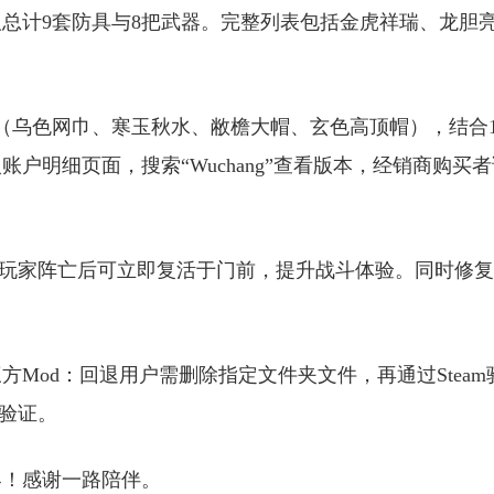
总计9套防具与8把武器。完整列表包括金虎祥瑞、龙胆
（乌色网巾、寒玉秋水、敝檐大帽、玄色高顶帽），结合1
账户明细页面，搜索“Wuchang”查看版本，经销商购买
能，玩家阵亡后可立即复活于门前，提升战斗体验。同时修
Mod：回退用户需删除指定文件夹文件，再通过Steam
件验证。
界！感谢一路陪伴。