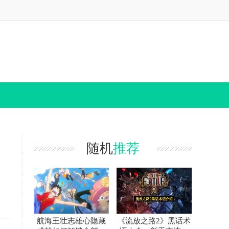
随机
推荐
航海王壮志雄心隐藏
《流放之路2》黑话术