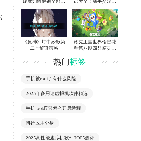
成就如何解锁全部获
语大全：新手交流必
取方法攻略整理
备速查指南
版
《原神》灯中妙影第
洛克王国世界命定花
二个解谜策略
种第八期四只精灵低
配通关打法攻略
热门
标签
手机被root了有什么风险
2025年多用途虚拟机软件精选
手机root权限怎么开启教程
抖音应用分身
2025高性能虚拟机软件TOP5测评