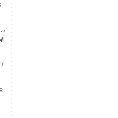
亮
.6
者请
复了
验