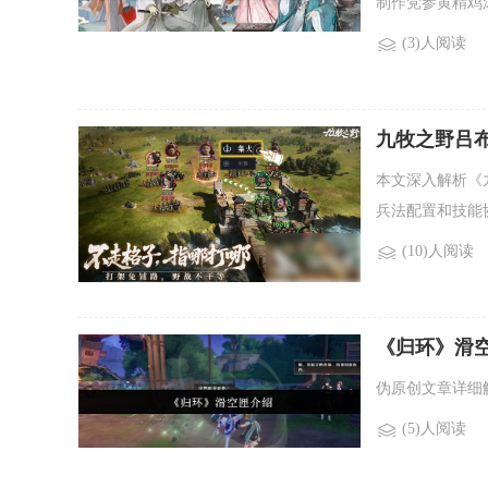
制作党参黄精鸡
(3)人阅读
九牧之野吕
本文深入解析《
兵法配置和技能
(10)人阅读
《归环》滑
伪原创文章详细
(5)人阅读