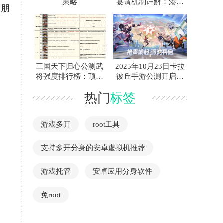
策略
宴请机制详解：港口
的朋
特色套餐的正确食用
方法
三国天下归心公测武
2025年10月23日卡拉
将强度排行榜：顶级
彼丘手游公测开启，
必练武将指南
未知维度冒险等你！
热门
标签
游戏多开
root工具
支持多开分身的安卓虚拟机推荐
游戏托管
安卓应用分身软件
免root