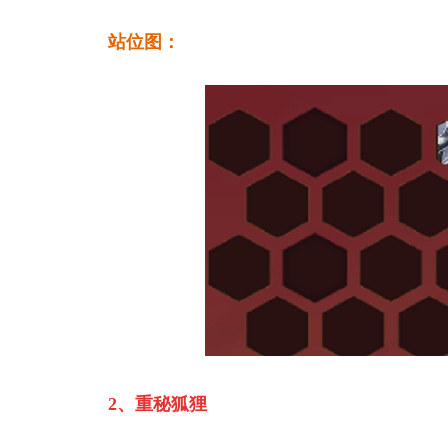
站位图：
2、重秘狐狸