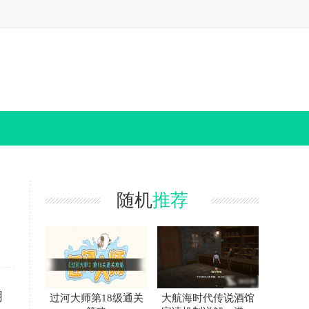
随机
推荐
朋
过河大师第18级通关
大航海时代传说酒馆