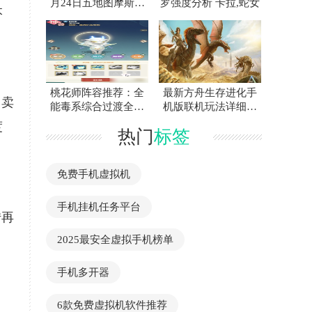
月24日五地图摩斯密
罗强度分析 卡拉,蛇女
本
码位置速查指南
桃花师阵容推荐：全
最新方舟生存进化手
售卖
能毒系综合过渡全攻
机版联机玩法详细操
略
作步骤教学攻略
度
热门
标签
免费手机虚拟机
手机挂机任务平台
转再
2025最安全虚拟手机榜单
手机多开器
6款免费虚拟机软件推荐