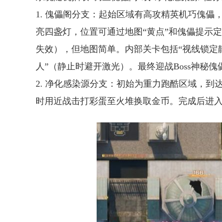
1. 傀儡阁分支：起始区域有高攻精英机巧傀儡
亮四盏灯，位置可通过地图“黄点”和傀儡提示
失效），但地图简单。内部关卡包括“视线锁定静
人”（静止时避开激光）。最终迎战Boss神秘傀
2. 净化感染源分支：初始为重力跑酷区域，到
时用近战击打彩蛋至火堆换取金币。完成后进入大