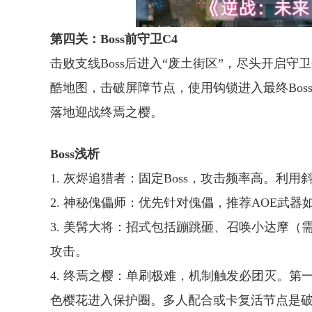
第四关：Boss前守卫C4
击败支线Boss后进入“废土街区”，尽头开启守
酷地图，击破屏障节点，使用钩锁进入最终Boss
落地迎战终焉之樱。
Boss浅析
1. 灰烬追猎者：固定Boss，攻击频率高。
2. 神秘傀儡师：优先针对傀儡，推荐AOE武
3. 美髯大将：招式包括蹦跳砸、召唤小达摩
攻击。
4. 终焉之樱：单刷极难，机制触发必团灭。
色樱花进入保护圈。多人配合或卡复活节点是