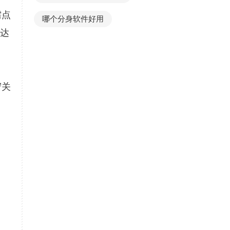
需点
哪个分身软件好用
雷达
守关