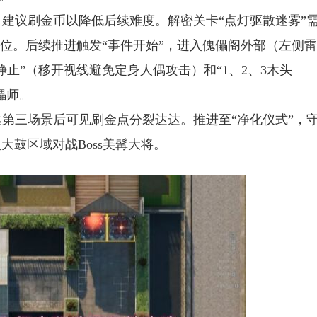
，建议刷金币以降低后续难度。解密关卡“点灯驱散迷雾”
定位。后续推进触发“事件开始”，进入傀儡阁外部（左侧
止”（移开视线避免定身人偶攻击）和“1、2、3木头
儡师。
达第三场景后可见刷金点分裂达达。推进至“净化仪式”，
鼓区域对战Boss美髯大将。