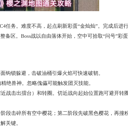
卫C4任务。难度不高，起点刷新彩蛋“金灿灿”。完成后进
整备区。Boss战以自由落体开始，空中可拾取“问号”彩
利用斜面钩锁躲避，击破油桶引爆火焰可快速破韧。
器如精绝兽神。忽略傀儡可能触发团灭技能。
（需近战击出擂台）和转圈。切近战向起始位置跑可避开转
第一阶段击碎所有空中樱花；第二阶段先破黑色樱花，再撞
破解关键。