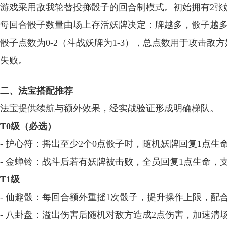
游戏采用敌我轮替投掷骰子的回合制模式。初始拥有2张妖
每回合骰子数量由场上存活妖牌决定：牌越多，骰子越
骰子点数为0-2（斗战妖牌为1-3），总点数用于攻击
失败。
二、法宝搭配推荐
法宝提供续航与额外效果，经实战验证形成明确梯队。
T0级（必选）
- 护心符：摇出至少2个0点骰子时，随机妖牌回复1点生
- 金蝉铃：战斗后若有妖牌被击败，全员回复1点生命，支
T1级
- 仙趣骰：每回合额外重摇1次骰子，提升操作上限，配
- 八卦盘：溢出伤害后随机对敌方造成2点伤害，加速清