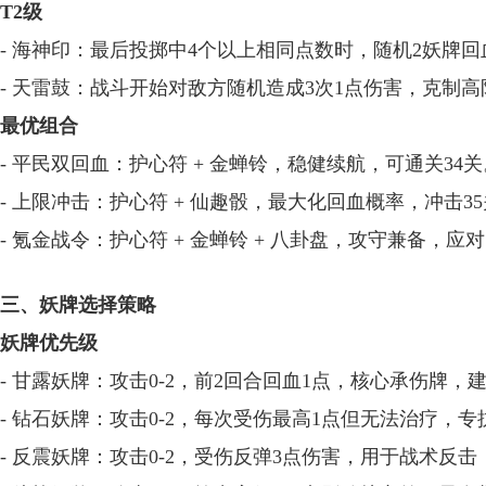
T2级
- 海神印：最后投掷中4个以上相同点数时，随机2妖牌
- 天雷鼓：战斗开始对敌方随机造成3次1点伤害，克制
最优组合
- 平民双回血：护心符 + 金蝉铃，稳健续航，可通关34关
- 上限冲击：护心符 + 仙趣骰，最大化回血概率，冲击3
- 氪金战令：护心符 + 金蝉铃 + 八卦盘，攻守兼备，应
三、妖牌选择策略
妖牌优先级
- 甘露妖牌：攻击0-2，前2回合回血1点，核心承伤牌，
- 钻石妖牌：攻击0-2，每次受伤最高1点但无法治疗，专
- 反震妖牌：攻击0-2，受伤反弹3点伤害，用于战术反击