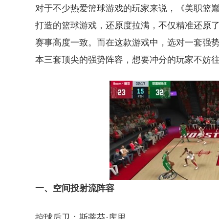
对于不少热爱篮球游戏的玩家来说，《美职篮巅
打造的篮球游戏，还原度拉满，不仅精准还原了
赛事高度一致。而在这款游戏中，选对一套强
本三套顶尖的强势阵容，想要冲分的玩家不妨
一、空间投射流阵容
控球后卫：斯蒂芬·库里