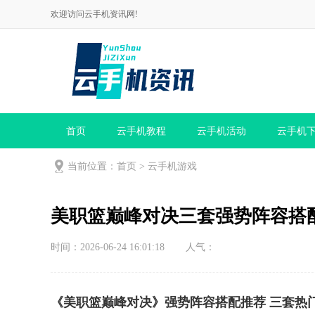
欢迎访问云手机资讯网!
首页
云手机教程
云手机活动
云手机
当前位置：
首页
>
云手机游戏
美职篮巅峰对决三套强势阵容搭
时间：2026-06-24 16:01:18
人气：
《美职篮巅峰对决》强势阵容搭配推荐 三套热