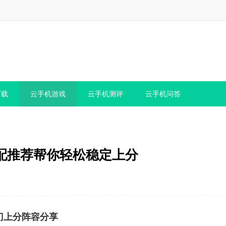
下载
云手机游戏
云手机测评
云手机问答
配推荐帮你轻松稳定上分
门上分阵容分享