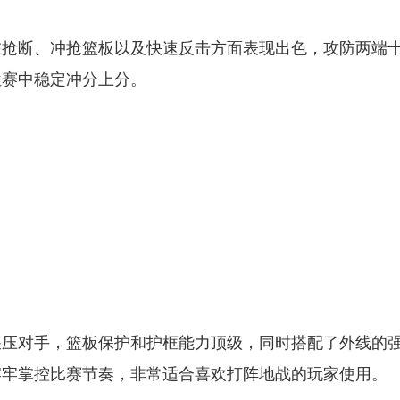
在抢断、冲抢篮板以及快速反击方面表现出色，攻防两端
位赛中稳定冲分上分。
碾压对手，篮板保护和护框能力顶级，同时搭配了外线的
牢牢掌控比赛节奏，非常适合喜欢打阵地战的玩家使用。