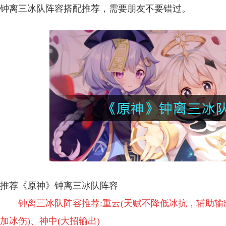
钟离三冰队阵容搭配推荐，需要朋友不要错过。
推荐《原神》钟离三冰队阵容
钟离三冰队阵容推荐:重云(天赋不降低冰抗，辅助输出
加冰伤)、神中(大招输出)