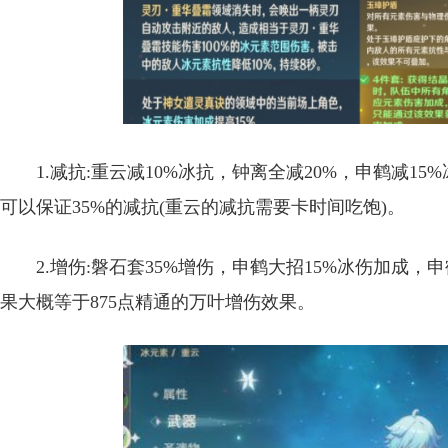
1.减抗:重云减10%冰抗，钟离全减20%，申鹤减1
可以保证35%的减抗(重云的减抗需要卡时间吃饱)。
2.增伤:磐石套35%增伤，申鹤大招15%冰伤加成，
果大概等于875点精通的万叶增伤效果。