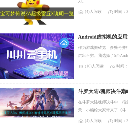
力。
(4)人阅读
时间：20
Android虚拟机的应
作为游戏搬砖党，多账号并行是
层出不穷。我选择了5台And
(16)人阅读
时间：2
斗罗大陆:魂师决斗巅
在斗罗大陆魂师决斗中，很
天，小编给大家带来了《斗
(4)人阅读
时间：20