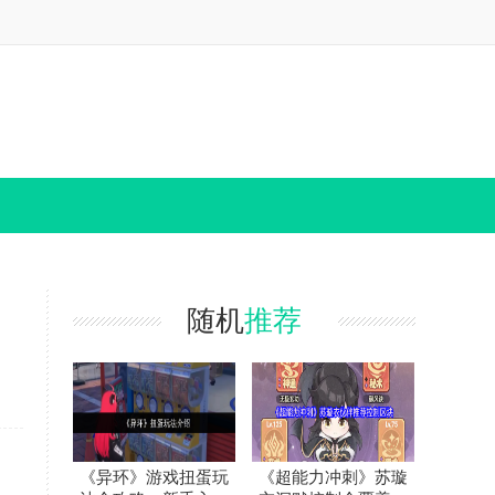
随机
推荐
《异环》游戏扭蛋玩
《超能力冲刺》苏璇