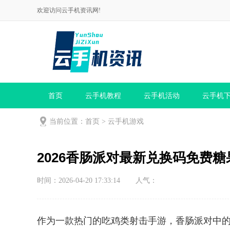
欢迎访问云手机资讯网!
首页
云手机教程
云手机活动
云手机
当前位置：
首页
>
云手机游戏
2026香肠派对最新兑换码免费
时间：2026-04-20 17:33:14
人气：
作为一款热门的吃鸡类射击手游，香肠派对中