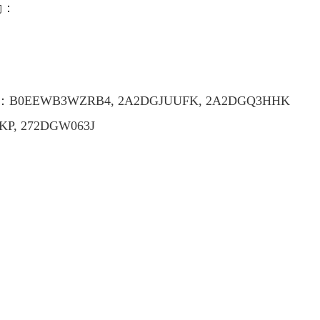
励：
WB3WZRB4, 2A2DGJUUFK, 2A2DGQ3HHK
P, 272DGW063J