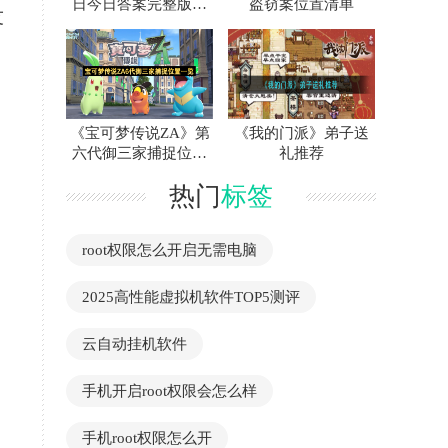
日今日答案完整版速
盗窃案位置清单
友
看解析汇总
《宝可梦传说ZA》第
《我的门派》弟子送
六代御三家捕捉位置
礼推荐
与技巧全指南
热门
标签
root权限怎么开启无需电脑
2025高性能虚拟机软件TOP5测评
云自动挂机软件
手机开启root权限会怎么样
手机root权限怎么开