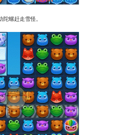
助陀螺赶走雪怪。