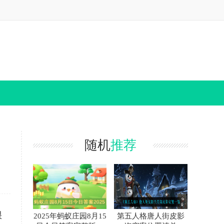
随机
推荐
很
2025年蚂蚁庄园8月15
第五人格唐人街皮影